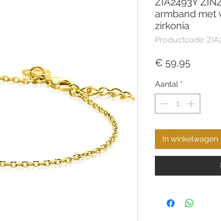
ZIA2493Y ZINZI
armband met v
zirkonia
Productcode: ZIA
Prijs
€ 59,95
Aantal
*
In winkelwagen