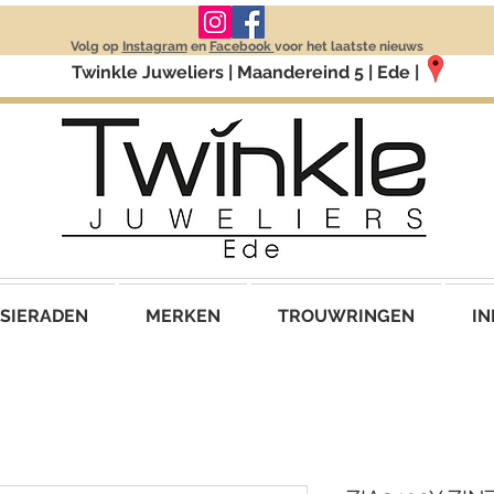
Volg op
Instagram
en
Facebook
voor het laatste nieuws
Twinkle Juweliers | Maandereind 5 | Ede |
SIERADEN
MERKEN
TROUWRINGEN
IN