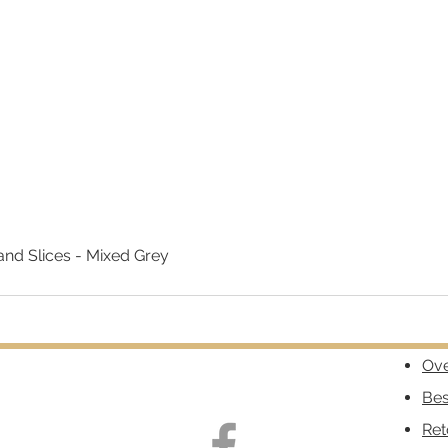
nd Slices - Mixed Grey
Snel overzicht
Ove
Bes
Ret