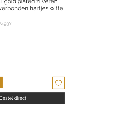
 gold plated zilveren
erbonden hartjes witte
2493Y
Bestel direct