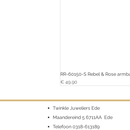
RR-60150-S Rebel & Rose armba
Prijs
€ 49,90
Twinkle Juweliers Ede
Maandereind 5 6711AA Ede
Telefoon
0318-613189