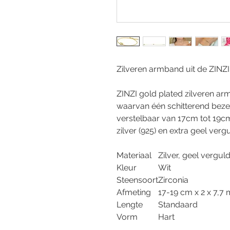
Zilveren armband uit de ZINZI 
ZINZI gold plated zilveren a
waarvan één schitterend bezet i
verstelbaar van 17cm tot 19cm
zilver (925) en extra geel vergu
Materiaal
Zilver, geel vergul
Kleur
Wit
Steensoort
Zirconia
Afmeting
17-19 cm x 2 x 7,7
Lengte
Standaard
Vorm
Hart