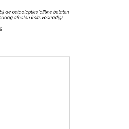
ij de betaalopties 'offline betalen'
ndaag afhalen (mits voorradig)
p