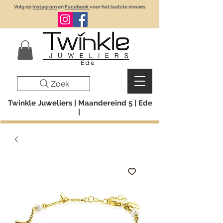
Volg op
Instagram
en
Facebook
voor het laatste nieuws
Zoek
Twinkle Juweliers | Maandereind 5 | Ede
|