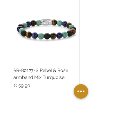
RR-80127-S Rebel & Rose
RR-80126-S Rebel & R
armband Mix Turquoise
armband Desert Oasis
Prijs
Prijs
€ 59,90
€ 55,00
Twinkle Juweliers Ede
Maandereind 5 6711AA Ede