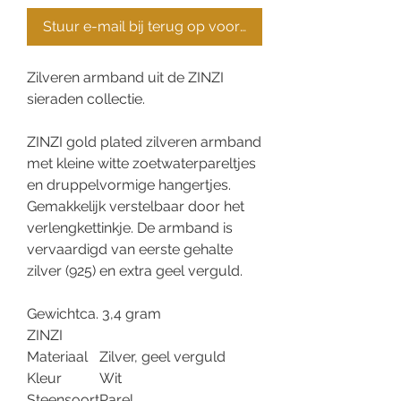
Stuur e-mail bij terug op voorraad
Zilveren armband uit de ZINZI
sieraden collectie.
ZINZI gold plated zilveren armband
met kleine witte zoetwaterpareltjes
en druppelvormige hangertjes.
Gemakkelijk verstelbaar door het
verlengkettinkje. De armband is
vervaardigd van eerste gehalte
zilver (925) en extra geel verguld.
Gewicht
ca. 3,4 gram
ZINZI
Materiaal
Zilver, geel verguld
Kleur
Wit
Steensoort
Parel