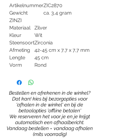
Artikelnummer
ZIC2870
Gewicht
ca. 3,4 gram
ZINZI
Materiaal
Zilver
Kleur
Wit
Steensoort
Zirconia
Afmeting
42-45 cm x 7,7 x 7,7 mm
Lengte
45 cm
Vorm
Rond
Bestellen en afrekenen in de winkel?
Dat kan! kies bij bezorgopties voor
'afhalen in de winkel' en bij de
betaalopties 'offline betalen'
We reserveren het voor je en je krijgt
automatisch een afhaalbericht.
Vandaag bestellen = vandaag afhalen
(mits voorradig)