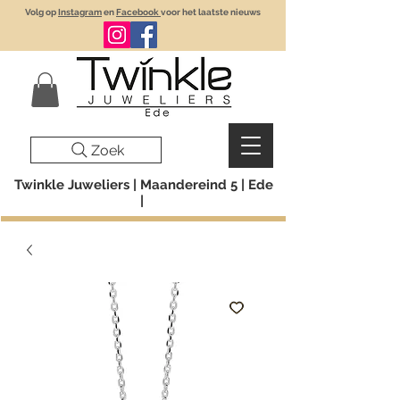
Volg op
Instagram
en
Facebook
voor het laatste nieuws
Zoek
Twinkle Juweliers | Maandereind 5 | Ede
|