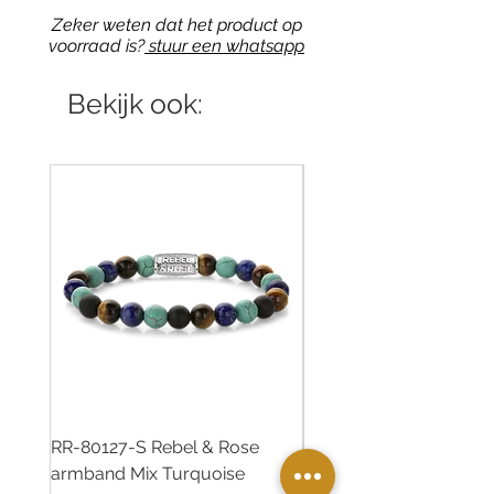
Zeker weten dat het product op
voorraad is?
stuur een whatsapp
Bekijk ook:
RR-80127-S Rebel & Rose
RR-80126-S Rebel & R
armband Mix Turquoise
armband Desert Oasis