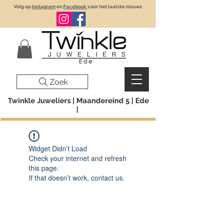
Volg op
Instagram
en
Facebook
voor het laatste nieuws
Zoek
Twinkle Juweliers | Maandereind 5 | Ede
|
Widget Didn’t Load
Check your internet and refresh
this page.
If that doesn’t work, contact us.