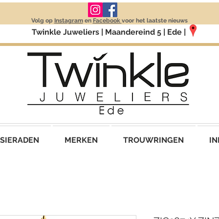
Volg op
Instagram
en
Facebook
voor het laatste nieuws
Twinkle Juweliers | Maandereind 5 | Ede |
SIERADEN
MERKEN
TROUWRINGEN
IN