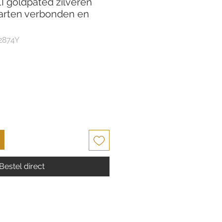
I goldpated zilveren
harten verbonden en
2874Y
Bestel direct