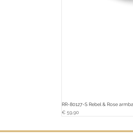
RR-80127-S Rebel & Rose armba
Prijs
€ 59,90