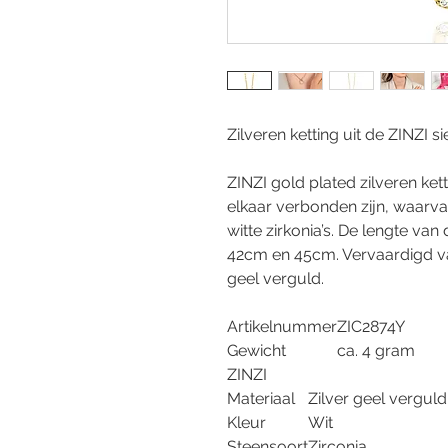
Zilveren ketting uit de ZINZI si
ZINZI gold plated zilveren kett
elkaar verbonden zijn, waarvan
witte zirkonia’s. De lengte van 
42cm en 45cm. Vervaardigd van
geel verguld.
Artikelnummer
ZIC2874Y
Gewicht
ca. 4 gram
ZINZI
Materiaal
Zilver geel verguld
Kleur
Wit
Steensoort
Zirconia