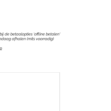
ij de betaalopties 'offline betalen'
ndaag afhalen (mits voorradig)
p