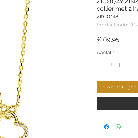
ZIC2874Y ZINZ
collier met 2 
zirconia
Productcode: ZIC
Prijs
€ 89,95
Aantal
*
In winkelwagen