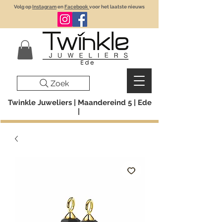
Volg op
Instagram
en
Facebook
voor het laatste nieuws
Zoek
Twinkle Juweliers | Maandereind 5 | Ede
|