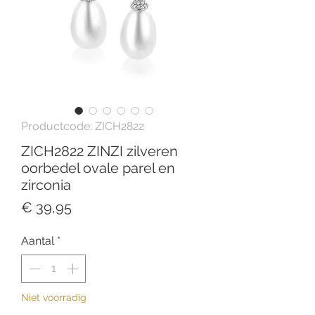
Productcode: ZICH2822
ZICH2822 ZINZI zilveren
oorbedel ovale parel en
zirconia
Prijs
€ 39,95
Aantal
*
Niet voorradig