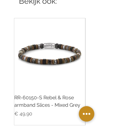
Bekijk ook:
RR-60150-S Rebel & Rose
RR-60139-S Rebel & R
armband Slices - Mixed Grey
armband Green Rocks
Prijs
Prijs
€ 49,90
€ 49,90