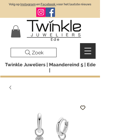
Volg op
Instagram
en
Facebook
voor het laatste nieuws
Zoek
Twinkle Juweliers | Maandereind 5 | Ede
|