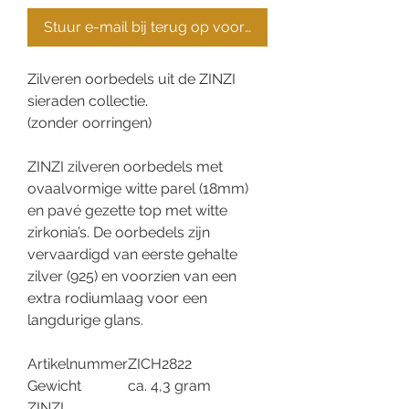
Stuur e-mail bij terug op voorraad
Zilveren oorbedels uit de ZINZI
sieraden collectie.
(zonder oorringen)
ZINZI zilveren oorbedels met
ovaalvormige witte parel (18mm)
en pavé gezette top met witte
zirkonia’s. De oorbedels zijn
vervaardigd van eerste gehalte
zilver (925) en voorzien van een
extra rodiumlaag voor een
langdurige glans.
Artikelnummer
ZICH2822
Gewicht
ca. 4,3 gram
ZINZI