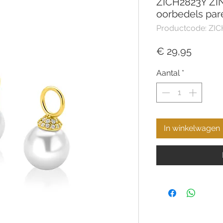
ZICH2823Y ZIN
oorbedels pare
Productcode: ZI
Prijs
€ 29,95
Aantal
*
In winkelwagen