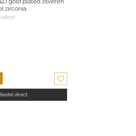
ZI gold plated zilveren
l zirconia
CH2823Y
Bestel direct