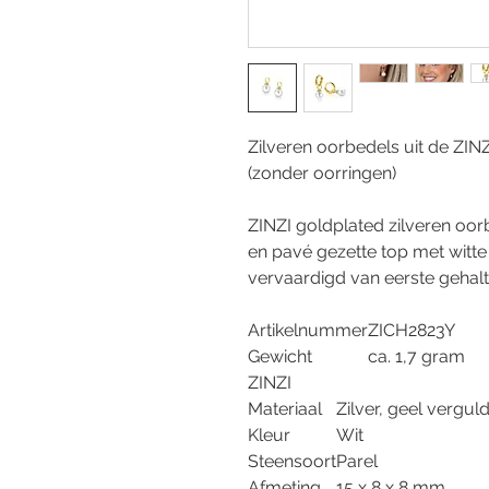
Zilveren oorbedels uit de ZINZ
(zonder oorringen)
ZINZI goldplated zilveren oor
en pavé gezette top met witte 
vervaardigd van eerste gehalte
Artikelnummer
ZICH2823Y
Gewicht
ca. 1,7 gram
ZINZI
Materiaal
Zilver, geel vergul
Kleur
Wit
Steensoort
Parel
Afmeting
15 x 8 x 8 mm