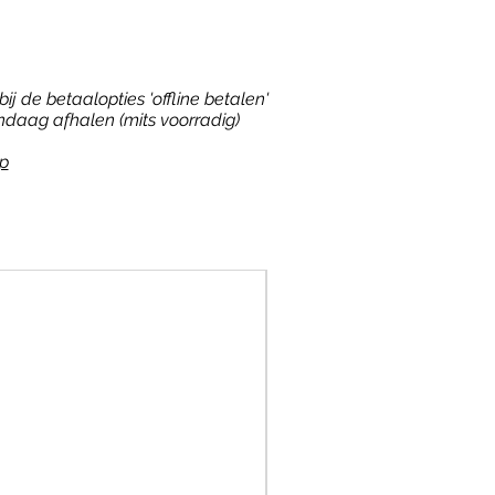
ij de betaalopties 'offline betalen'
ndaag afhalen (mits voorradig)
p