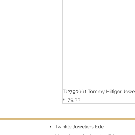
TJ2790661 Tommy Hilfiger Jewe
Prijs
€ 79,00
Twinkle Juweliers Ede