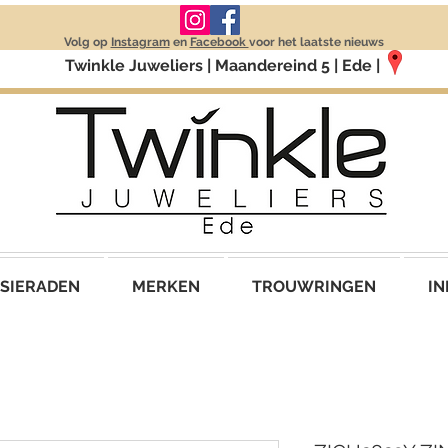
Volg op
Instagram
en
Facebook
voor het laatste nieuws
Twinkle Juweliers | Maandereind 5 | Ede |
SIERADEN
MERKEN
TROUWRINGEN
IN