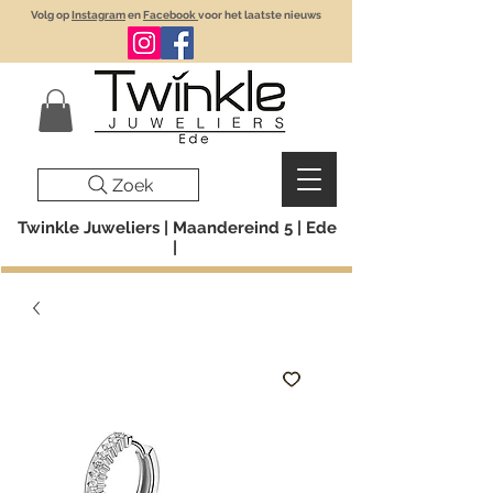
Volg op
Instagram
en
Facebook
voor het laatste nieuws
Zoek
Twinkle Juweliers | Maandereind 5 | Ede
|