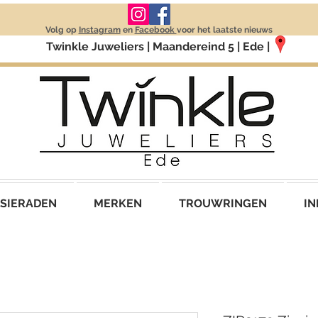
Volg op
Instagram
en
Facebook
voor het laatste nieuws
Twinkle Juweliers | Maandereind 5 | Ede |
SIERADEN
MERKEN
TROUWRINGEN
IN