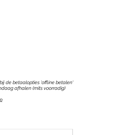
ij de betaalopties 'offline betalen'
ndaag afhalen (mits voorradig)
p