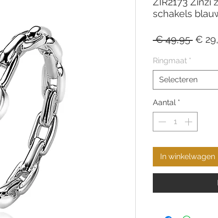
ZIR2173 Zinzi z
schakels blau
Norm
 € 49,95 
€ 29
prijs
Ringmaat
*
Selecteren
Aantal
*
In winkelwagen