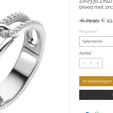
ZIR2330 ZINZI
breed met zir
Norm
 € 79,95 
€ 49
prijs
Ringmaat
*
Selecteren
Aantal
*
In winkelwagen