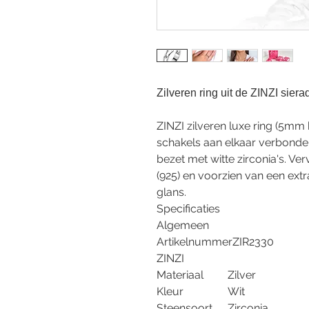
Zilveren ring uit de ZINZI siera
ZINZI zilveren luxe ring (5mm
schakels aan elkaar verbonden
bezet met witte zirconia's. Ve
(925) en voorzien van een ext
glans.
Specificaties
Algemeen
Artikelnummer
ZIR2330
ZINZI
Materiaal
Zilver
Kleur
Wit
Steensoort
Zirconia