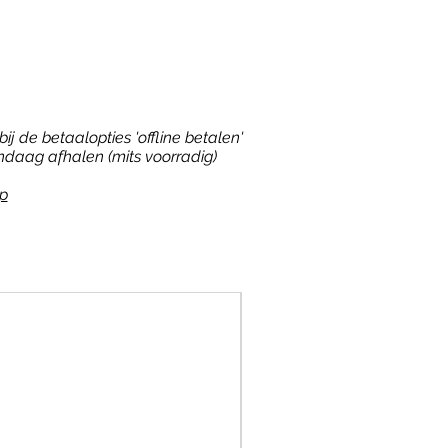
ij de betaalopties 'offline betalen'
ndaag afhalen (mits voorradig)
p