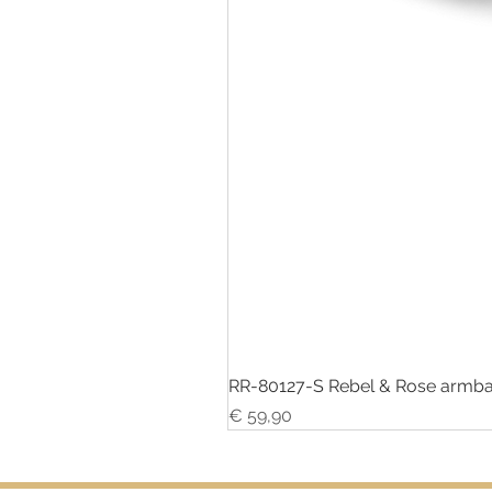
RR-80127-S Rebel & Rose armba
Prijs
€ 59,90