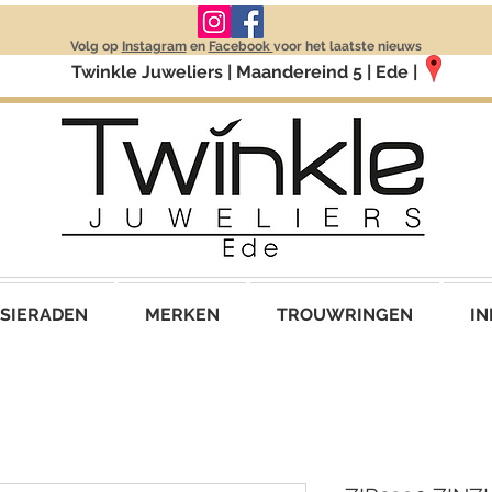
Volg op
Instagram
en
Facebook
voor het laatste nieuws
Twinkle Juweliers | Maandereind 5 | Ede |
SIERADEN
MERKEN
TROUWRINGEN
IN