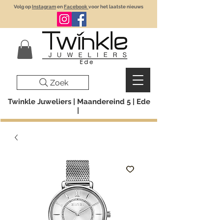
Volg op
Instagram
en
Facebook
voor het laatste nieuws
Zoek
Twinkle Juweliers | Maandereind 5 | Ede
|