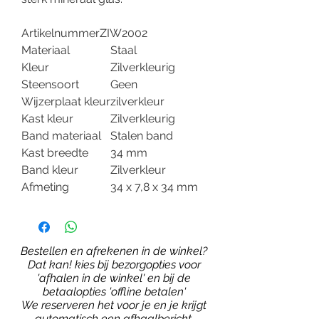
Artikelnummer
ZIW2002
Materiaal
Staal
Kleur
Zilverkleurig
Steensoort
Geen
Wijzerplaat kleur
zilverkleur
Kast kleur
Zilverkleurig
Band materiaal
Stalen band
Kast breedte
34 mm
Band kleur
Zilverkleur
Afmeting
34 x 7,8 x 34 mm
Bestellen en afrekenen in de winkel?
Dat kan! kies bij bezorgopties voor
'afhalen in de winkel' en bij de
betaalopties 'offline betalen'
We reserveren het voor je en je krijgt
automatisch een afhaalbericht.