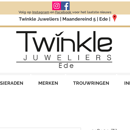
Volg op
Instagram
en
Facebook
voor het laatste nieuws
Twinkle Juweliers | Maandereind 5 | Ede |
SIERADEN
MERKEN
TROUWRINGEN
IN