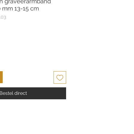
en graveerarmband
,0 mm 13-15 cm
103
Bestel direct