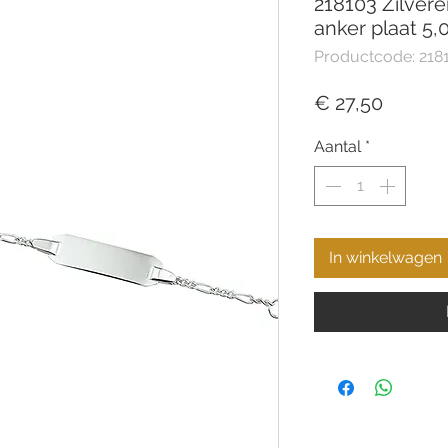
218103 Zilver
anker plaat 5
Productcode: 218
Prijs
€ 27,50
Aantal
*
In winkelwagen