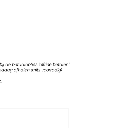
ij de betaalopties 'offline betalen'
ndaag afhalen (mits voorradig)
p