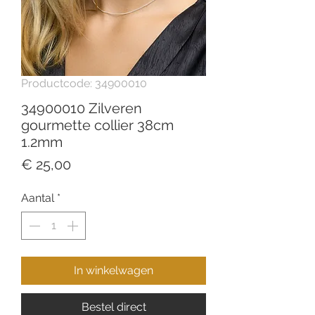
Productcode: 34900010
34900010 Zilveren
gourmette collier 38cm
1.2mm
Prijs
€ 25,00
Aantal
*
In winkelwagen
Bestel direct