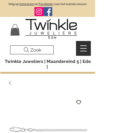
Volg op
Instagram
en
Facebook
voor het laatste nieuws
Zoek
Twinkle Juweliers | Maandereind 5 | Ede
|