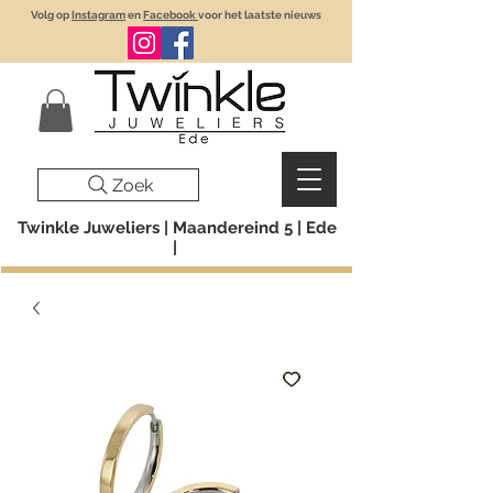
Volg op
Instagram
en
Facebook
voor het laatste nieuws
Zoek
Twinkle Juweliers | Maandereind 5 | Ede
|