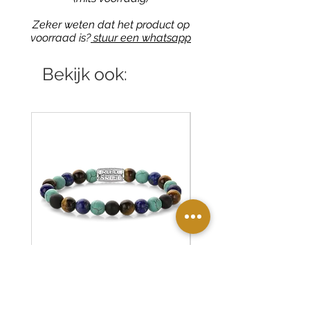
Zeker weten dat het product op
voorraad is?
stuur een whatsapp
Bekijk ook:
RR-80127-S Rebel & Rose
RR-80126-S Rebel & R
armband Mix Turquoise
armband Desert Oasis